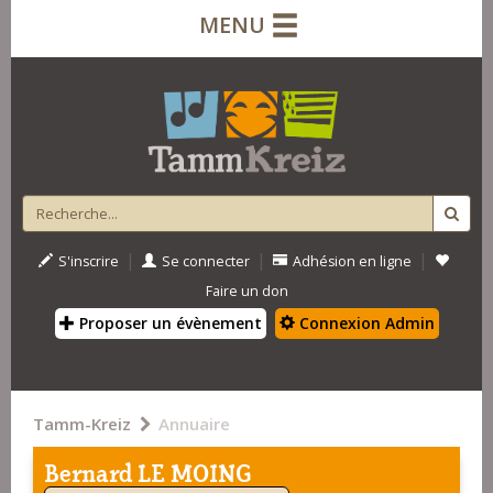
MENU
|
|
|
S'inscrire
Se connecter
Adhésion en ligne
Faire un don
Proposer un évènement
Connexion Admin
Tamm-Kreiz
Annuaire
Bernard LE MOING