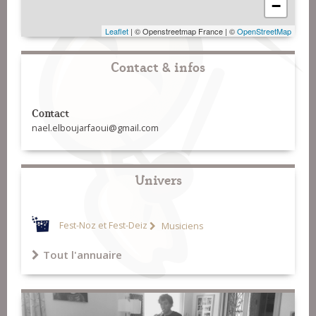
−
Leaflet
| © Openstreetmap France | ©
OpenStreetMap
Contact & infos
Contact
nael.elboujarfaoui@gmail.com
Univers
Fest-Noz et Fest-Deiz
Musiciens
Tout l'annuaire