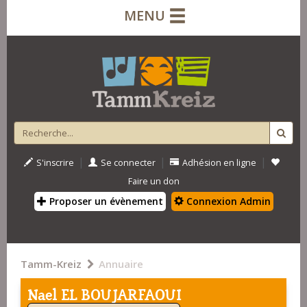
MENU
|
|
|
S'inscrire
Se connecter
Adhésion en ligne
Faire un don
Proposer un évènement
Connexion Admin
Tamm-Kreiz
Annuaire
Nael EL BOUJARFAOUI