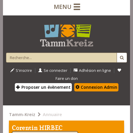
MENU
|
|
|
S'inscrire
Se connecter
Adhésion en ligne
Faire un don
Proposer un évènement
Connexion Admin
Tamm-Kreiz
Annuaire
Corentin HIRBEC