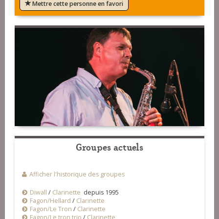
Mettre cette personne en favori
Groupes actuels
Afficher l'historique des groupes
Diwall
/
Clarinette
depuis 1995
Fagon/Hellard
/
Clarinette
Fagon/Le Tron
/
Clarinette
Fagon/Le tron trio
/
Clarinette