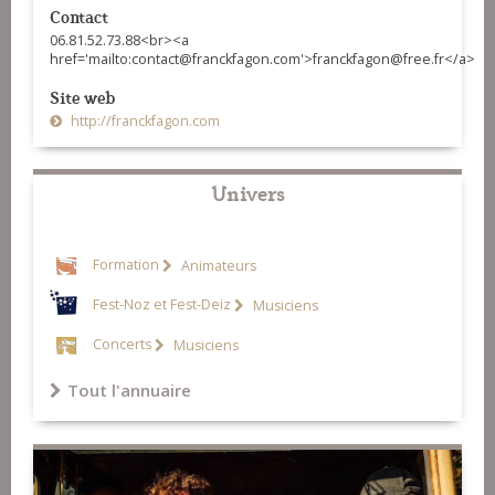
Contact
06.81.52.73.88<br><a
href='mailto:contact@franckfagon.com'>franckfagon@free.fr</a>
Site web
http://franckfagon.com
Univers
Formation
Animateurs
Fest-Noz et Fest-Deiz
Musiciens
Concerts
Musiciens
Tout l'annuaire