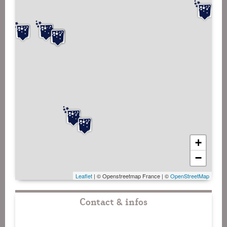
+
−
Leaflet
| © Openstreetmap France | ©
OpenStreetMap
Contact & infos