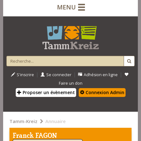
MENU
|
|
|
S'inscrire
Se connecter
Adhésion en ligne
Faire un don
Proposer un évènement
Connexion Admin
Tamm-Kreiz
Annuaire
Franck FAGON