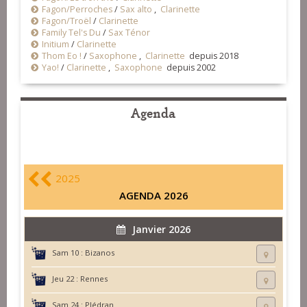
Fagon/Perroches
/
Sax alto
,
Clarinette
Fagon/Troël
/
Clarinette
Family Tel's Du
/
Sax Ténor
Initium
/
Clarinette
Thom Eo !
/
Saxophone
,
Clarinette
depuis 2018
Yao!
/
Clarinette
,
Saxophone
depuis 2002
Agenda
2025
AGENDA 2026
Janvier 2026
Sam 10 :
Bizanos
Jeu 22 :
Rennes
Sam 24 :
Plédran