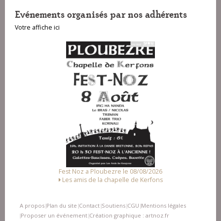
Evénements organisés par nos adhérents
Votre affiche ici
Fest Noz a Ploubezre le 08/08/2026
Fest-deiz ha no
Les amis de la chapelle de Kerfons
Asso
A propos
Plan du site
Contact
Soutiens
CGU
Mentions légales
|
|
|
|
|
Proposer un événement
Création graphique : artnoz.fr
|
|