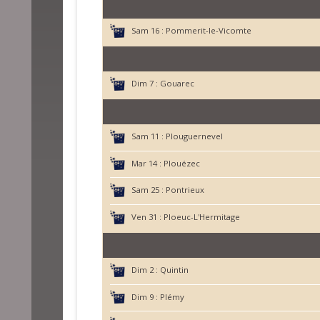
Sam 16 :
Pommerit-le-Vicomte
Dim 7 :
Gouarec
Sam 11 :
Plouguernevel
Mar 14 :
Plouézec
Sam 25 :
Pontrieux
Ven 31 :
Ploeuc-L'Hermitage
Dim 2 :
Quintin
Dim 9 :
Plémy