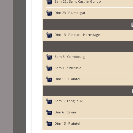
Sam 22 :
Saint-Cast-le-Guildo
Dim 23 :
Plumaugat
Dim 13 :
Ploeuc-L'Hermitage
Sam 3 :
Combourg
Sam 10 :
Plessala
Dim 11 :
Plaintel
Sam 5 :
Langueux
Dim 6 :
Cavan
Dim 13 :
Plaintel