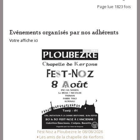
Page lue 1823 fois
Evénements organisés par nos adhérents
Votre affiche ici
Fest Noz a Ploubezre le 08/08/2026
Fes
Les amis de la chapelle de Kerfons