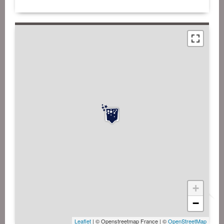
+
−
Leaflet
| © Openstreetmap France | ©
OpenStreetMap