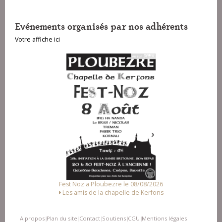
Evénements organisés par nos adhérents
Votre affiche ici
Fest Noz a Ploubezre le 08/08/2026
Les amis de la chapelle de Kerfons
A propos
Plan du site
Contact
Soutiens
CGU
Mentions légales
|
|
|
|
|