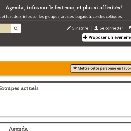
Agenda, infos sur le fest-noz, et plus si affinités !
t fest-deiz, infos sur les groupes, artistes, bagadoù, cercles celtiques...
|
|
S'inscrire
Se connecter
Proposer un évènem
Mettre cette personne en favor
Groupes actuels
Agenda