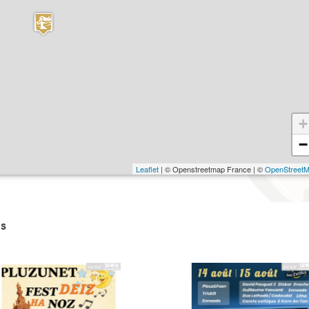
+
−
Leaflet
| © Openstreetmap France | ©
OpenStreet
s