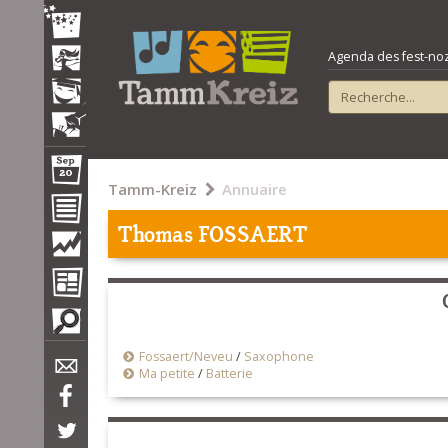
Agenda des fest-noz e
Tamm-Kreiz
Annuaire
Thomas FOSSAERT
Fossaert/Neveu
/
Saxophone
Ma petite
/
Batterie