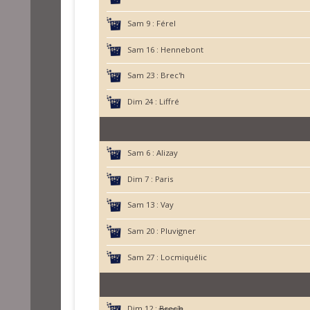
Sam 9 :
Férel
Sam 16 :
Hennebont
Sam 23 :
Brec'h
Dim 24 :
Liffré
Sam 6 :
Alizay
Dim 7 :
Paris
Sam 13 :
Vay
Sam 20 :
Pluvigner
Sam 27 :
Locmiquélic
Dim 12 :
Brec'h