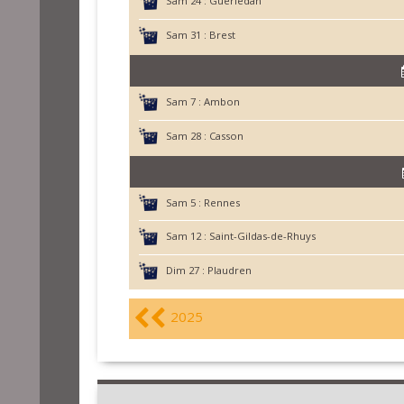
Sam 24 :
Guerledan
Sam 31 :
Brest
Sam 7 :
Ambon
Sam 28 :
Casson
Sam 5 :
Rennes
Sam 12 :
Saint-Gildas-de-Rhuys
Dim 27 :
Plaudren
2025