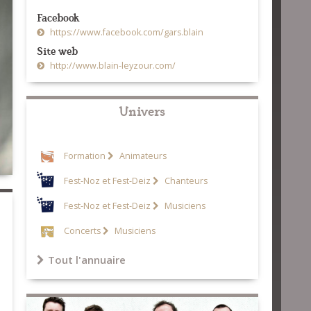
Facebook
https://www.facebook.com/gars.blain
Site web
http://www.blain-leyzour.com/
Univers
Formation
Animateurs
Fest-Noz et Fest-Deiz
Chanteurs
Fest-Noz et Fest-Deiz
Musiciens
Concerts
Musiciens
Tout l'annuaire