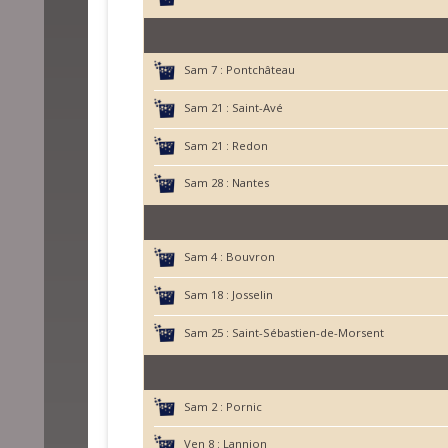
Sam 7 :
Pontchâteau
Sam 21 :
Saint-Avé
Sam 21 :
Redon
Sam 28 :
Nantes
Sam 4 :
Bouvron
Sam 18 :
Josselin
Sam 25 :
Saint-Sébastien-de-Morsent
Sam 2 :
Pornic
Ven 8 :
Lannion