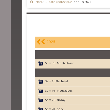
Triori
/
Guitare acoustique
depuis 2021
2025
Sam 31 :
Monterblanc
Sam 7 :
Pléchatel
Sam 14 :
Pleucadeuc
Sam 21 :
Nozay
Sam 28 :
Séné