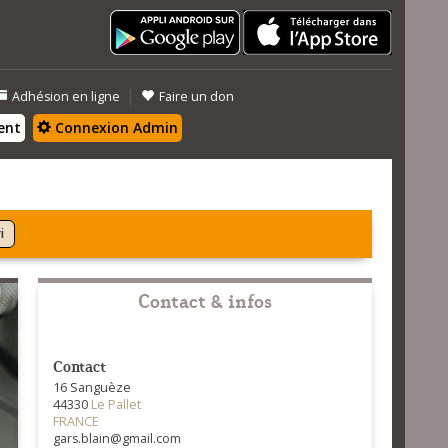
|
Adhésion en ligne
Faire un don
ent
Connexion Admin
i
Contact & infos
Contact
16 Sanguèze
44330
Le Pallet
FRANCE
gars.blain@gmail.com