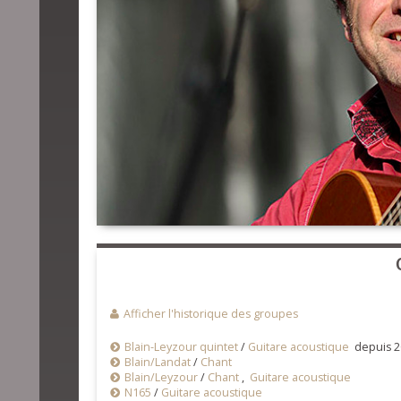
Afficher l'historique des groupes
Blain-Leyzour quintet
/
Guitare acoustique
depuis 2
Blain/Landat
/
Chant
Blain/Leyzour
/
Chant
,
Guitare acoustique
N165
/
Guitare acoustique