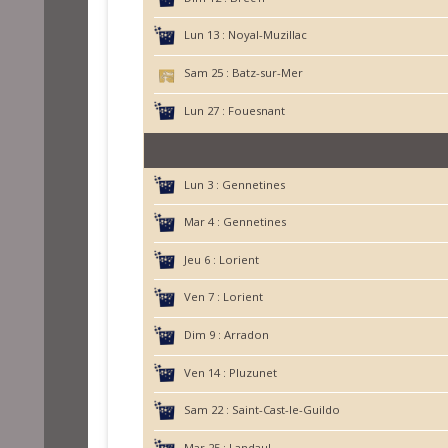
Lun 13 :
Noyal-Muzillac
Sam 25 :
Batz-sur-Mer
Lun 27 :
Fouesnant
Lun 3 :
Gennetines
Mar 4 :
Gennetines
Jeu 6 :
Lorient
Ven 7 :
Lorient
Dim 9 :
Arradon
Ven 14 :
Pluzunet
Sam 22 :
Saint-Cast-le-Guildo
Mar 25 :
Landaul