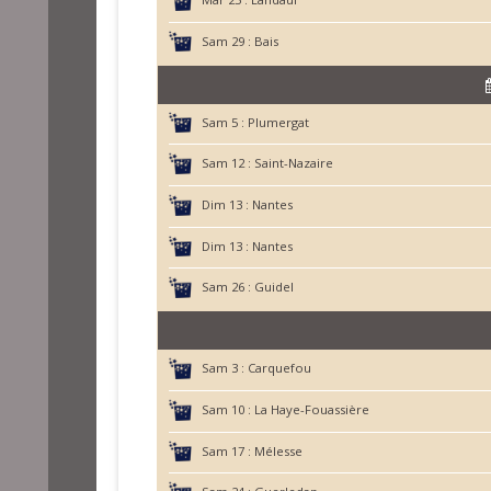
Sam 29 :
Bais
Sam 5 :
Plumergat
Sam 12 :
Saint-Nazaire
Dim 13 :
Nantes
Dim 13 :
Nantes
Sam 26 :
Guidel
Sam 3 :
Carquefou
Sam 10 :
La Haye-Fouassière
Sam 17 :
Mélesse