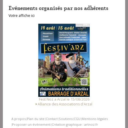
Evénements organisés par nos adhérents
Votre affiche ici
Fest Noz a Arzal le 15/08/2026
Alliance des Associations d'Arzal
A propos
Plan du site
Contact
Soutiens
CGU
Mentions légales
|
|
|
|
|
Proposer un événement
Création graphique : artnoz.fr
|
|