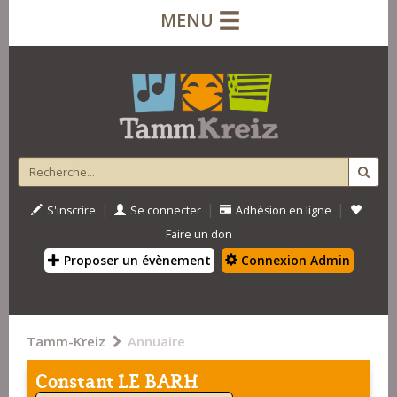
MENU
|
|
|
S'inscrire
Se connecter
Adhésion en ligne
Faire un don
Proposer un évènement
Connexion Admin
Tamm-Kreiz
Annuaire
Constant LE BARH