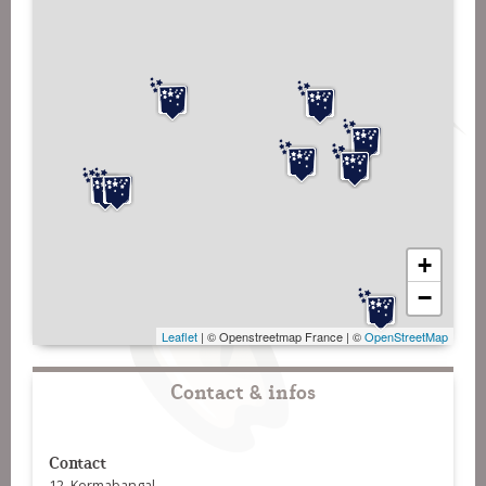
+
−
Leaflet
| © Openstreetmap France | ©
OpenStreetMap
Contact & infos
Contact
12, Kermabangal