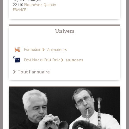
22110
Plounévez-Quintin
FRANCE
Univers
Formation
Animateurs
Fest-Noz et Fest-Deiz
Musiciens
Tout l'annuaire