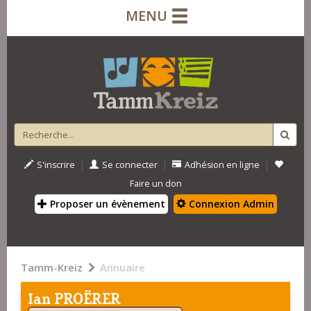
MENU
|
|
|
S'inscrire
Se connecter
Adhésion en ligne
Faire un don
Proposer un évènement
Connexion Admin
Tamm-Kreiz
Annuaire
Ian PROËRER