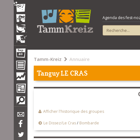
Agenda des fest-noz e
Tamm-Kreiz
Annuaire
Tanguy LE CRAS
Afficher l'historique des groupes
Le Dissez/Le Cras
/
Bombarde