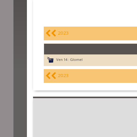
2023
Ven 14 :
Glomel
2023