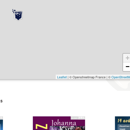
+
−
Leaflet
| © Openstreetmap France | ©
OpenStreet
s