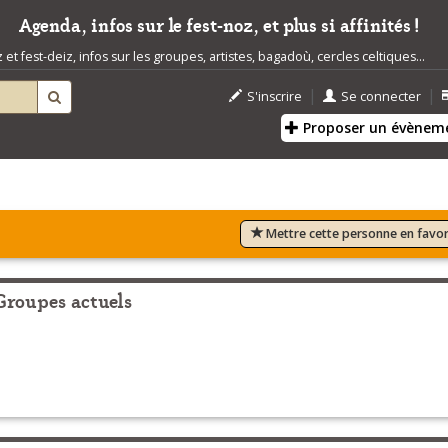
Agenda, infos sur le fest-noz, et plus si affinités !
t fest-deiz, infos sur les groupes, artistes, bagadoù, cercles celtiques...
|
|
S'inscrire
Se connecter
Proposer un évènem
Mettre cette personne en favor
Groupes actuels