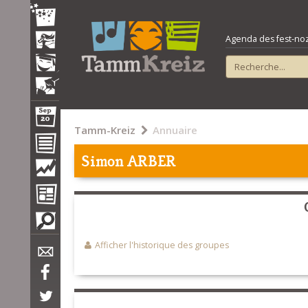
Agenda des fest-noz e
Tamm-Kreiz
Annuaire
Simon ARBER
Afficher l'historique des groupes