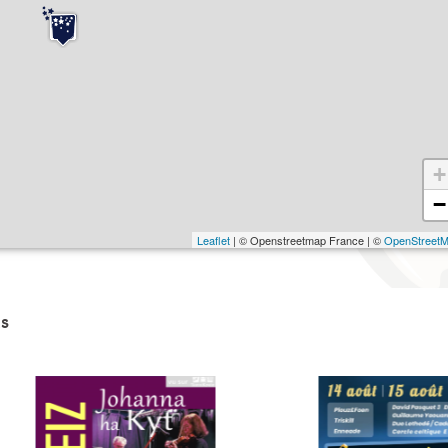
+
−
Leaflet
| © Openstreetmap France | ©
OpenStreet
s