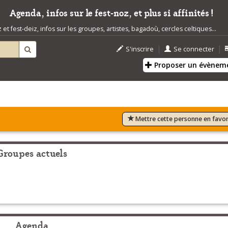
Agenda, infos sur le fest-noz, et plus si affinités !
t fest-deiz, infos sur les groupes, artistes, bagadoù, cercles celtiques...
|
|
S'inscrire
Se connecter
Proposer un évènem
Mettre cette personne en favor
Groupes actuels
Agenda