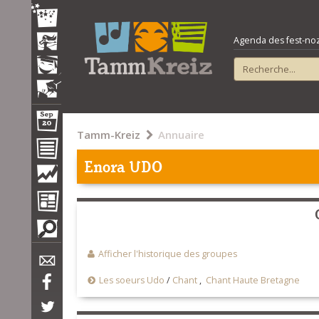
Agenda des fest-noz e
Tamm-Kreiz
Annuaire
Enora UDO
Afficher l'historique des groupes
Les soeurs Udo
/
Chant
,
Chant Haute Bretagne