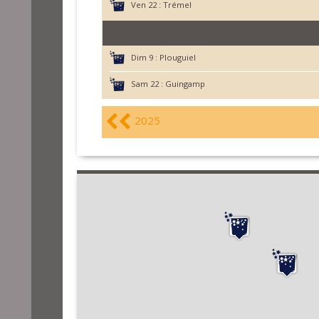
Ven 22 :
Trémel
Dim 9 :
Plouguiel
Sam 22 :
Guingamp
2025