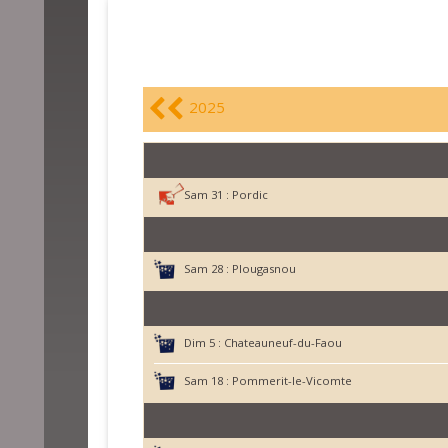
2025
Sam 31 :
Pordic
Sam 28 :
Plougasnou
Dim 5 :
Chateauneuf-du-Faou
Sam 18 :
Pommerit-le-Vicomte