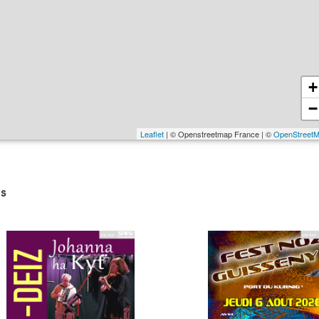
+
−
Leaflet
| © Openstreetmap France | ©
OpenStreet
s