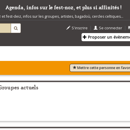
Agenda, infos sur le fest-noz, et plus si affinités !
t fest-deiz, infos sur les groupes, artistes, bagadoù, cercles celtiques...
|
|
S'inscrire
Se connecter
Proposer un évènem
Mettre cette personne en favor
Groupes actuels