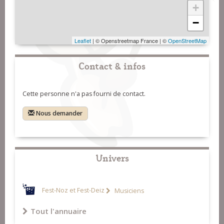
+
−
Leaflet
| © Openstreetmap France | ©
OpenStreetMap
Contact & infos
Cette personne n'a pas fourni de contact.
Nous demander
Univers
Fest-Noz et Fest-Deiz
Musiciens
Tout l'annuaire