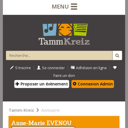
MENU
|
|
|
S'inscrire
Se connecter
Adhésion en ligne
Faire un don
Proposer un évènement
Connexion Admin
Tamm-Kreiz
Annuaire
Anne-Marie EVENOU