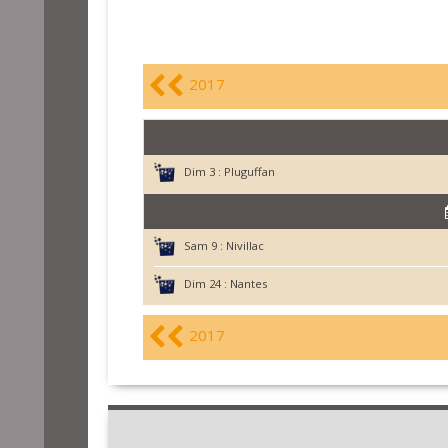
2017
Dim 3 :
Pluguffan
Sam 9 :
Nivillac
Dim 24 :
Nantes
2017