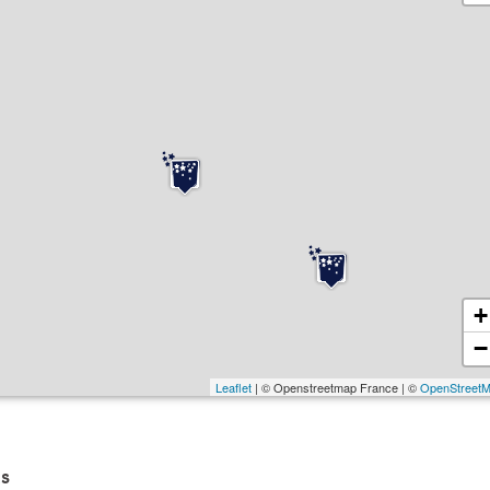
+
−
Leaflet
| © Openstreetmap France | ©
OpenStreet
s