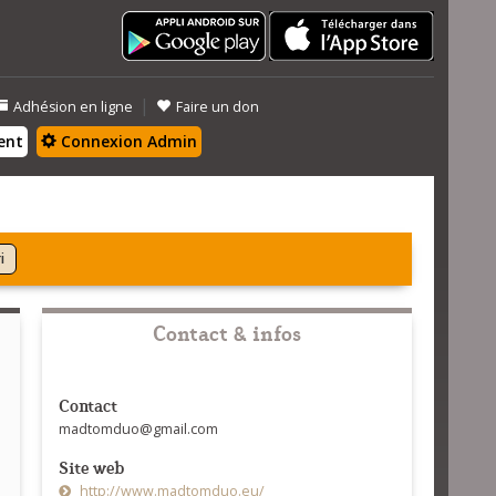
|
Adhésion en ligne
Faire un don
ent
Connexion Admin
i
Contact & infos
Contact
madtomduo@gmail.com
Site web
http://www.madtomduo.eu/