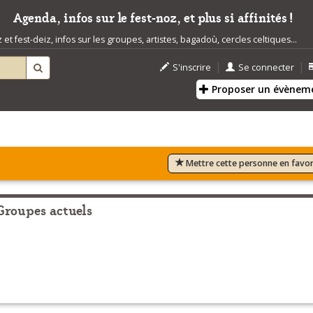
Agenda, infos sur le fest-noz, et plus si affinités !
t fest-deiz, infos sur les groupes, artistes, bagadoù, cercles celtiques...
|
|
S'inscrire
Se connecter
Proposer un évènem
Mettre cette personne en favor
Groupes actuels