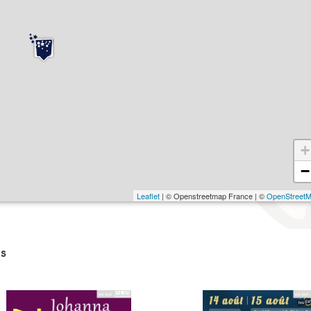
+
−
Leaflet
| © Openstreetmap France | ©
OpenStreet
s