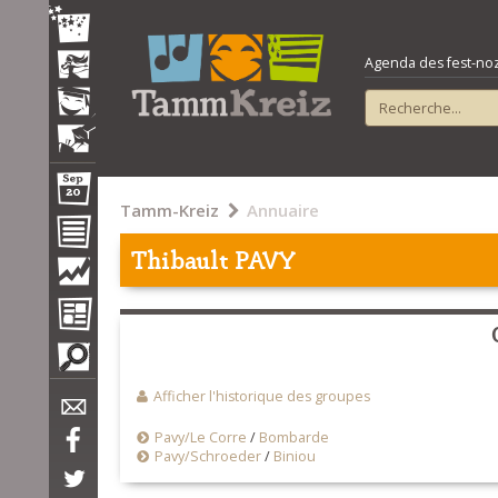
Agenda des fest-noz e
Tamm-Kreiz
Annuaire
Thibault PAVY
Afficher l'historique des groupes
Pavy/Le Corre
/
Bombarde
Pavy/Schroeder
/
Biniou