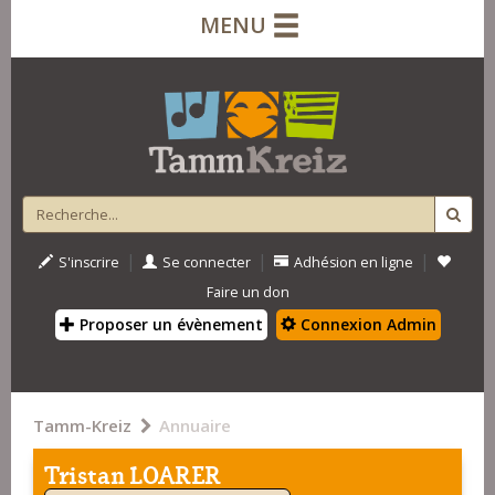
MENU
|
|
|
S'inscrire
Se connecter
Adhésion en ligne
Faire un don
Proposer un évènement
Connexion Admin
Tamm-Kreiz
Annuaire
Tristan LOARER