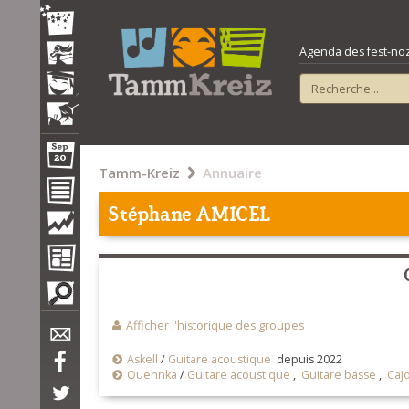
Agenda des fest-noz e
Tamm-Kreiz
Annuaire
Stéphane AMICEL
Afficher l'historique des groupes
Askell
/
Guitare acoustique
depuis 2022
Ouennka
/
Guitare acoustique
,
Guitare basse
,
Caj