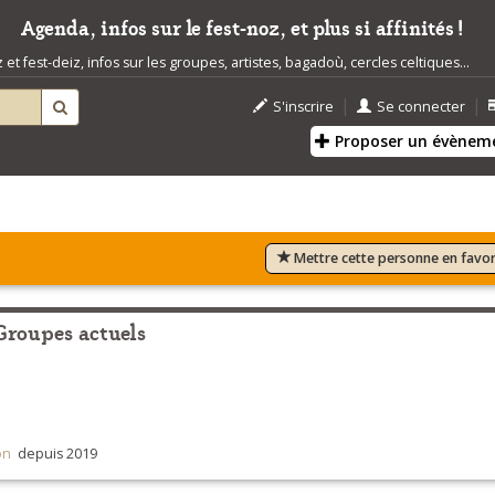
Agenda, infos sur le fest-noz, et plus si affinités !
t fest-deiz, infos sur les groupes, artistes, bagadoù, cercles celtiques...
|
|
S'inscrire
Se connecter
Proposer un évènem
Mettre cette personne en favor
Groupes actuels
on
depuis 2019