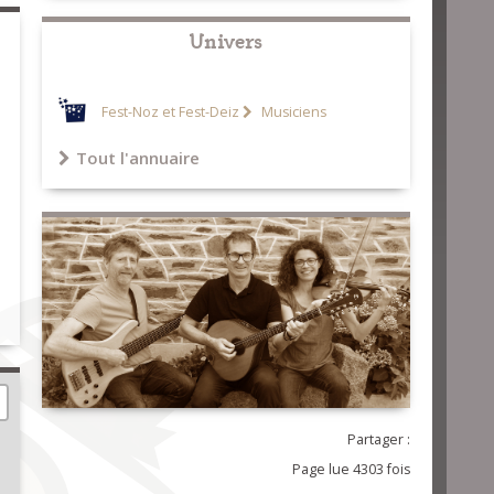
Univers
Fest-Noz et Fest-Deiz
Musiciens
Tout l'annuaire
Partager :
Page lue 4303 fois