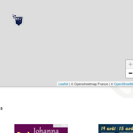
+
−
Leaflet
| © Openstreetmap France | ©
OpenStreet
s