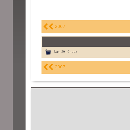
2007
Sam 29 :
Cheux
2007