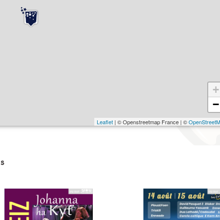
+
−
Leaflet
| © Openstreetmap France | ©
OpenStreet
s