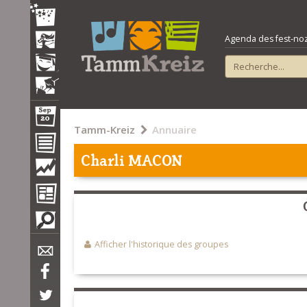
Agenda des fest-noz e
Tamm-Kreiz
Annuaire
Charli MACON
Afficher l'historique des groupes