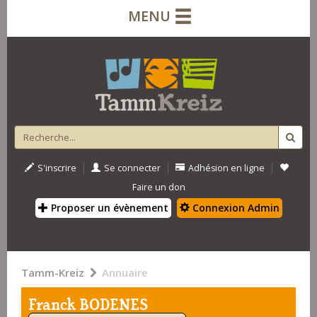
MENU
|
|
|
S'inscrire
Se connecter
Adhésion en ligne
Faire un don
Proposer un évènement
Connexion Admin
Tamm-Kreiz
Annuaire
Franck BODENES