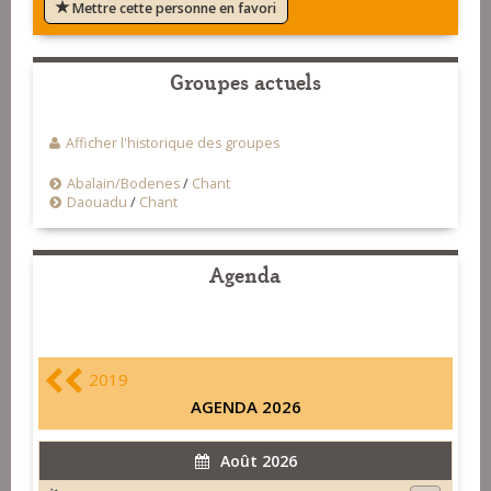
Mettre cette personne en favori
Groupes actuels
Afficher l'historique des groupes
Abalain/Bodenes
/
Chant
Daouadu
/
Chant
Agenda
2019
AGENDA 2026
Août 2026