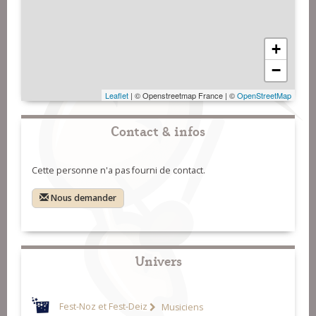
+
−
Leaflet
| © Openstreetmap France | ©
OpenStreetMap
Contact & infos
Cette personne n'a pas fourni de contact.
Nous demander
Univers
Fest-Noz et Fest-Deiz
Musiciens