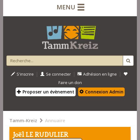
MENU
|
|
|
S'inscrire
Se connecter
Adhésion en ligne
Faire un don
Proposer un évènement
Connexion Admin
Tamm-Kreiz
Annuaire
Joël LE RUDULIER