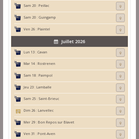
Sam 20 :
Peillac
Sam 20 :
Guingamp
Ven 26 :
Plaintel
Juillet 2026
Lun 13 :
Cavan
Mar 14 :
Rostrenen
Sam 18 :
Paimpol
Jeu 23 :
Lamballe
Sam 25 :
Saint-Brieuc
Dim 26 :
Lanvellec
Mer 29 :
Bon Repos sur Blavet
Ven 31 :
Pont-Aven