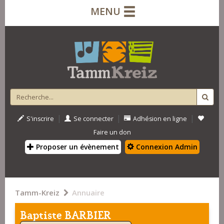
MENU
|
|
|
S'inscrire
Se connecter
Adhésion en ligne
Faire un don
Proposer un évènement
Connexion Admin
Tamm-Kreiz
Annuaire
Baptiste BARBIER