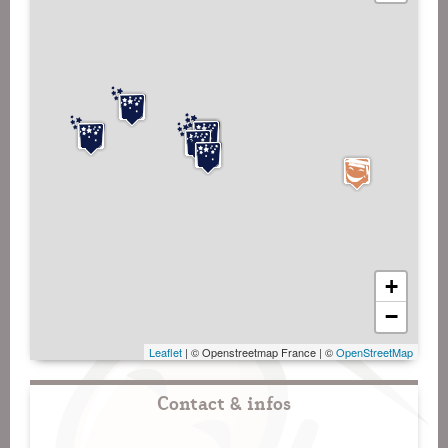
+
−
Leaflet
| © Openstreetmap France | ©
OpenStreetMap
Contact & infos