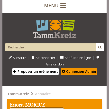
MENU
|
|
|
S'inscrire
Se connecter
Adhésion en ligne
Faire un don
Proposer un évènement
Connexion Admin
Tamm-Kreiz
Annuaire
Enora MORICE