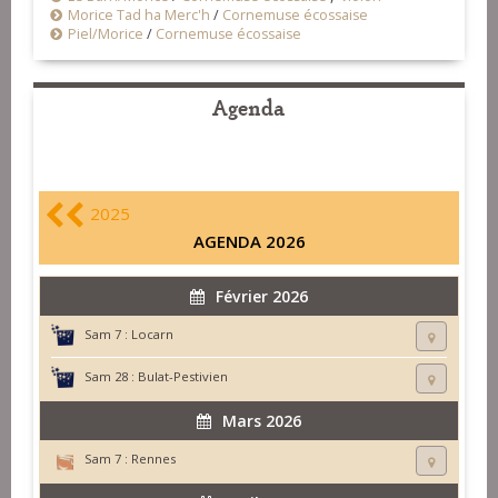
Morice Tad ha Merc'h
/
Cornemuse écossaise
Piel/Morice
/
Cornemuse écossaise
Agenda
2025
AGENDA 2026
Février 2026
Sam 7 :
Locarn
Sam 28 :
Bulat-Pestivien
Mars 2026
Sam 7 :
Rennes