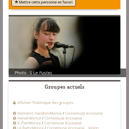
Mettre cette personne en favori
Photo : S Le Fustec
Groupes actuels
Afficher l'historique des groupes
Derrien/L'Haridon/Morice
/
Cornemuse écossaise
Hervé/Morice
/
Cornemuse écossaise
K. Piel/Morice
/
Cornemuse écossaise
Le Barh/Morice
/
Cornemuse écossaise
,
Violon