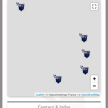
+
−
Leaflet
| © Openstreetmap France | ©
OpenStreetMap
Contact & infos