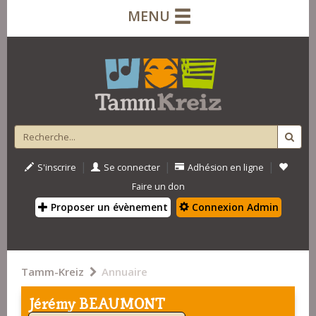
MENU
|
|
|
S'inscrire
Se connecter
Adhésion en ligne
Faire un don
Proposer un évènement
Connexion Admin
Tamm-Kreiz
Annuaire
Jérémy BEAUMONT