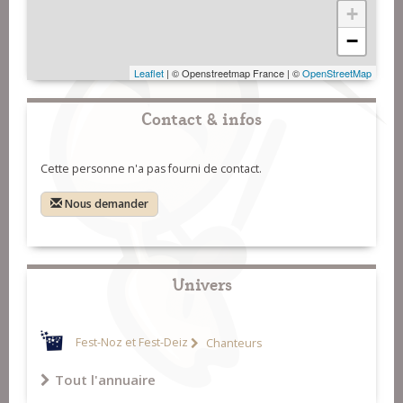
+
−
Leaflet
| © Openstreetmap France | ©
OpenStreetMap
Contact & infos
Cette personne n'a pas fourni de contact.
Nous demander
Univers
Fest-Noz et Fest-Deiz
Chanteurs
Tout l'annuaire