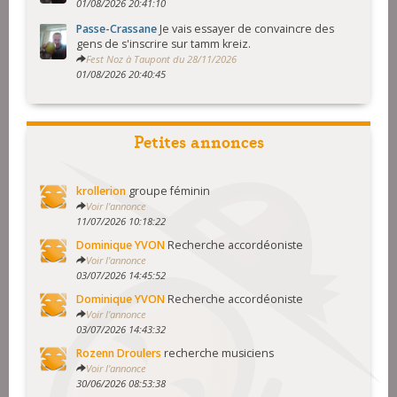
01/08/2026 20:41:10
Passe-Crassane
Je vais essayer de convaincre des
gens de s'inscrire sur tamm kreiz.
Fest Noz à Taupont du 28/11/2026
01/08/2026 20:40:45
Petites annonces
krollerion
groupe féminin
Voir l'annonce
11/07/2026 10:18:22
Dominique YVON
Recherche accordéoniste
Voir l'annonce
03/07/2026 14:45:52
Dominique YVON
Recherche accordéoniste
Voir l'annonce
03/07/2026 14:43:32
Rozenn Droulers
recherche musiciens
Voir l'annonce
30/06/2026 08:53:38