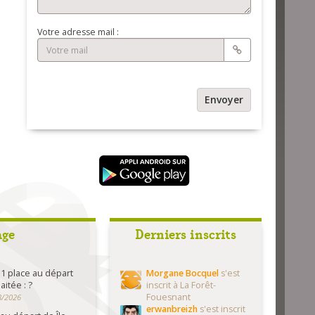
Votre adresse mail :
Envoyer
age
Derniers inscrits
1 place au départ
Morgane Bocquel
s'est
itée : ?
inscrit à La Forêt-
Fouesnant
8/2026
erwanbreizh
s'est inscrit