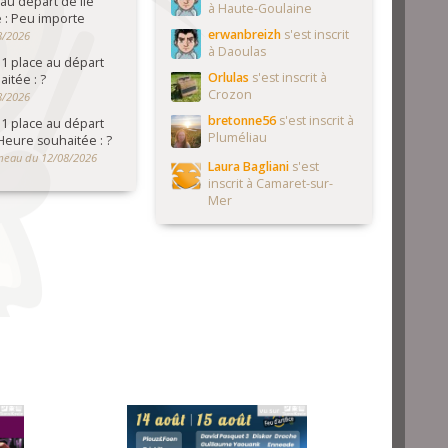
au départ de Île
à Haute-Goulaine
 : Peu importe
erwanbreizh
s'est inscrit
8/2026
à Daoulas
1 place au départ
Orlulas
s'est inscrit à
itée : ?
Crozon
8/2026
bretonne56
s'est inscrit à
1 place au départ
Pluméliau
Heure souhaitée : ?
meau du 12/08/2026
Laura Bagliani
s'est
inscrit à Camaret-sur-
Mer