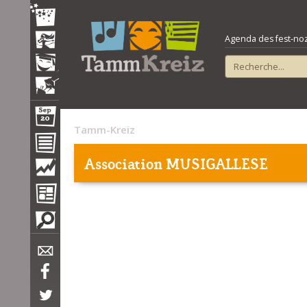
Agenda des fest-noz e
Tamm-Kreiz
Association MUSIGALLESE