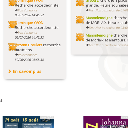
Dominique YVON
Gretel D
cherche 1 place 
Recherche accordéoniste
grande. Heure souhaitée
Voir l'annonce
Fest Noz à Lannion du 07/0
03/07/2026 14:45:52
Manonlemoigne
cherche 
Dominique YVON
de MORLAIX. Heure souha
Recherche accordéoniste
Fest Noz à Lannion du 08/0
Voir l'annonce
Manonlemoigne
cherche 
03/07/2026 14:43:32
de Morlaix et alentours. 
Rozenn Droulers
recherche
Fest Noz à Trédrez-Locqué
musiciens
Voir l'annonce
30/06/2026 08:53:38
En savoir plus
s