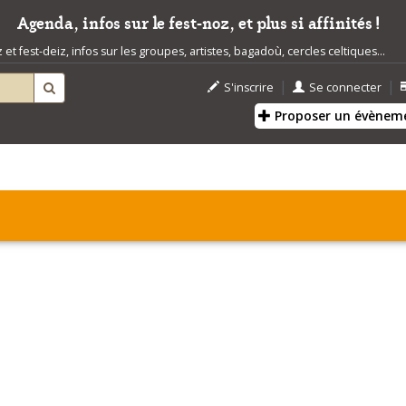
Agenda, infos sur le fest-noz, et plus si affinités !
t fest-deiz, infos sur les groupes, artistes, bagadoù, cercles celtiques...
|
|
S'inscrire
Se connecter
Proposer un évènem