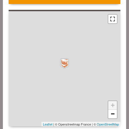
+
−
Leaflet
| © Openstreetmap France | ©
OpenStreetMap