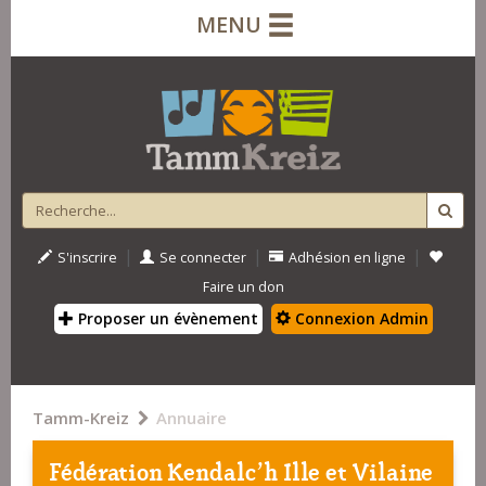
MENU
|
|
|
S'inscrire
Se connecter
Adhésion en ligne
Faire un don
Proposer un évènement
Connexion Admin
Tamm-Kreiz
Annuaire
Fédération Kendalc'h Ille et Vilaine