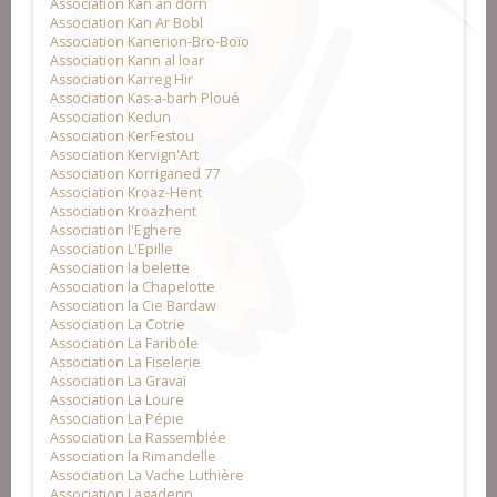
Association Kan an dorn
Association Kan Ar Bobl
Association Kanerion-Bro-Boïo
Association Kann al loar
Association Karreg Hir
Association Kas-a-barh Ploué
Association Kedun
Association KerFestou
Association Kervign'Art
Association Korriganed 77
Association Kroaz-Hent
Association Kroazhent
Association l'Eghere
Association L'Epille
Association la belette
Association la Chapelotte
Association la Cie Bardaw
Association La Cotrie
Association La Faribole
Association La Fiselerie
Association La Gravaï
Association La Loure
Association La Pépie
Association La Rassemblée
Association la Rimandelle
Association La Vache Luthière
Association Lagadenn