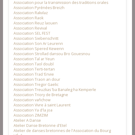
Association pour la transmission des traditions orales
Association Pyrénées Breizh
Association Rakvlaz
Association Raok
Association Reuz laouen
Association Revival
Association SEL FEST
Association Siebenschritt
Association Son Ar Leurenn
Association Spered Kewenn
Association Strollad dansou Bro Gouesnou
Association Tal ar Yeun
Association Taol doubl
Association Terti-tertan
Association Trad ‘Envie
Association Traon an dour
Association Tregor Gaelic
Association Treuzkas ’ba Banaleg ha Kemperle
Association Triory de Bretagne
Association vañchow
Association Vivre à saint Laurent
Association Ya d'la joa
Association ZIMZIM
Atelier A Danse
Atelier Danse Bretonne d'Etel
Atelier de danses bretonnes de l'Association du Bourg