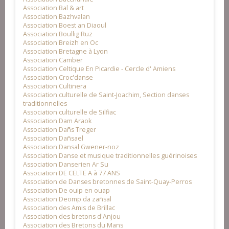
Association Bal & art
Association Bazhvalan
Association Boest an Diaoul
Association Boullig Ruz
Association Breizh en Oc
Association Bretagne à Lyon
Association Camber
Association Celtique En Picardie - Cercle d' Amiens
Association Croc'danse
Association Cultinera
Association culturelle de Saint-Joachim, Section danses
traditionnelles
Association culturelle de Silfiac
Association Dam Araok
Association Dañs Treger
Association Dañsael
Association Dansal Gwener-noz
Association Danse et musique traditionnelles guérinoises
Association Danserien Ar Su
Association DE CELTE A à 77 ANS
Association de Danses bretonnes de Saint-Quay-Perros
Association De ouip en ouap
Association Deomp da zañsal
Association des Amis de Brillac
Association des bretons d'Anjou
Association des Bretons du Mans