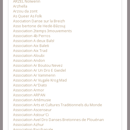
ARZEL Nolwenn
Arzhella
Arzou da zont
As Queer As Folk
Asociation Danse sur la Breizh
Asso bertone de Hedë-Bâzouj
Association 2temps 3mouvements
Association 4b Perros
Association A deux Bals!
Association Aix Baleti
Association Aix Trad
Association Aloubi
Association Andon
Association Ar Boutou Nevez
Association Ar Un Dro E Gwidel
Association Ar Vammenn
Association Ar Vugale Krog Mad
Association Ar'Diato
Association Armor
Association ARPAN
Association Artémusie
Association Arts et Cultures Traditionnels du Monde
Association Ascenseur
Association Astour'Ci
Association Avel Dro Danses Bretonnes de Plouénan
Association Azhur
Association Bacchanale