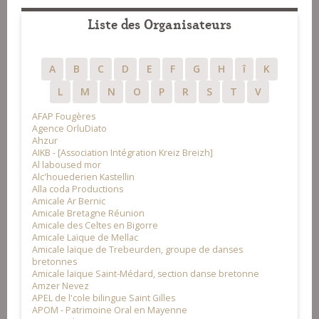
Liste des Organisateurs
A
B
C
D
E
F
G
H
î
K
L
M
N
O
P
R
S
T
V
AFAP Fougères
Agence OrluDiato
Ahzur
AIKB - [Association Intégration Kreiz Breizh]
Al laboused mor
Alc'houederien Kastellin
Alla coda Productions
Amicale Ar Bernic
Amicale Bretagne Réunion
Amicale des Celtes en Bigorre
Amicale Laïque de Mellac
Amicale laïque de Trebeurden, groupe de danses
bretonnes
Amicale laïque Saint-Médard, section danse bretonne
Amzer Nevez
APEL de l'cole bilingue Saint Gilles
APOM - Patrimoine Oral en Mayenne