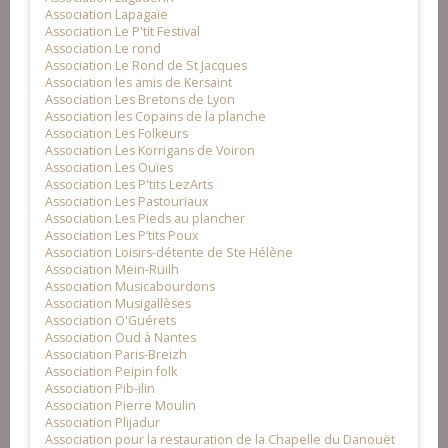
Association Lapagaïe
Association Le P'tit Festival
Association Le rond
Association Le Rond de St Jacques
Association les amis de Kersaint
Association Les Bretons de Lyon
Association les Copains de la planche
Association Les Folkeurs
Association Les Korrigans de Voiron
Association Les Ouïes
Association Les P'tits LezArts
Association Les Pastouriaux
Association Les Pieds au plancher
Association Les P’tits Poux
Association Loisirs-détente de Ste Hélène
Association Mein-Ruilh
Association Musicabourdons
Association Musigallèses
Association O'Guérets
Association Oud à Nantes
Association Paris-Breizh
Association Peipin folk
Association Pib-ilin
Association Pierre Moulin
Association Plijadur
Association pour la restauration de la Chapelle du Danouët