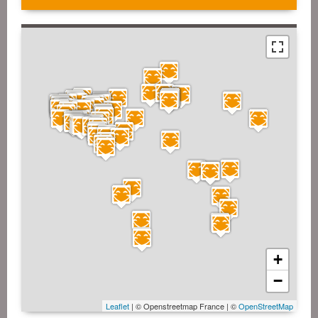
+
−
Leaflet
| © Openstreetmap France | ©
OpenStreetMap