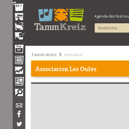
Agenda des fest-noz e
Tamm-Kreiz
Annuaire
Association Les Ouïes