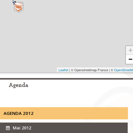
+
−
Leaflet
| © Openstreetmap France | ©
OpenStreet
Agenda
AGENDA 2012
Mai 2012