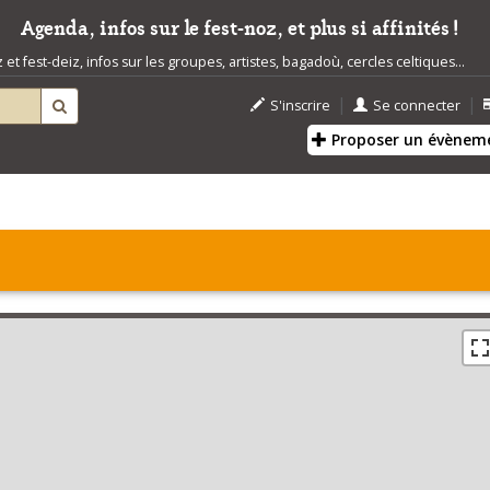
Agenda, infos sur le fest-noz, et plus si affinités !
t fest-deiz, infos sur les groupes, artistes, bagadoù, cercles celtiques...
|
|
S'inscrire
Se connecter
Proposer un évènem