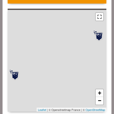
+
−
Leaflet
| © Openstreetmap France | ©
OpenStreetMap