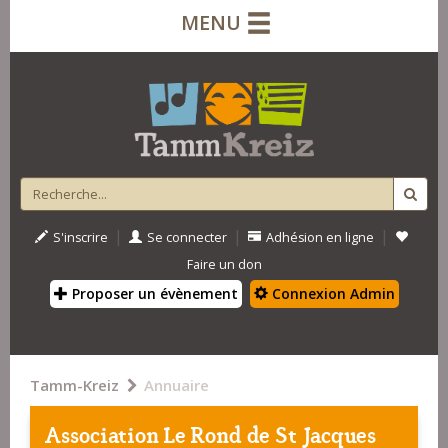
MENU
|
|
|
S'inscrire
Se connecter
Adhésion en ligne
Faire un don
Proposer un évènement
Connexion Admin
Tamm-Kreiz
Annuaire
Association Le Rond de St Jacques