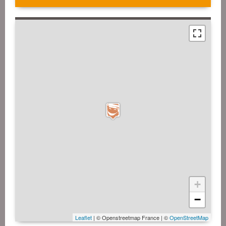
+
−
Leaflet
| © Openstreetmap France | ©
OpenStreetMap