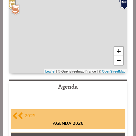
+
−
Leaflet
| © Openstreetmap France | ©
OpenStreetMap
Agenda
2025
AGENDA 2026