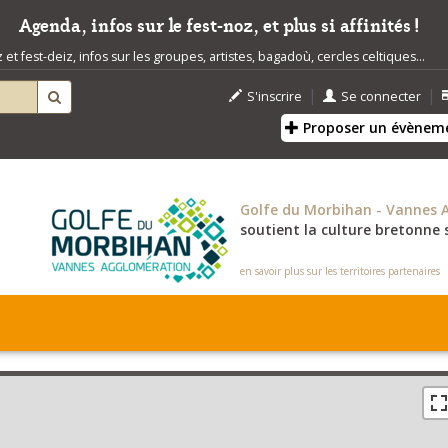
Agenda, infos sur le fest-noz, et plus si affinités !
t fest-deiz, infos sur les groupes, artistes, bagadoù, cercles celtiques...
|
|
S'inscrire
Se connecter
Proposer un évènem
Golfe du Morbihan - Vannes 
soutient la culture bretonne s
en savoir plus sur les territoires partenaires