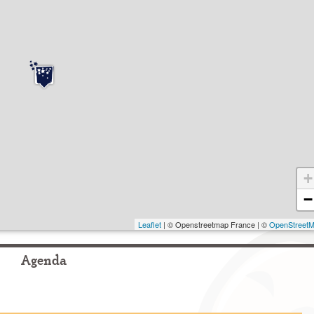
+
−
Leaflet
| © Openstreetmap France | ©
OpenStreet
Agenda