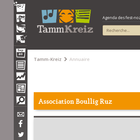
Agenda des fest-noz e
Tamm-Kreiz
Annuaire
Association Boullig Ruz