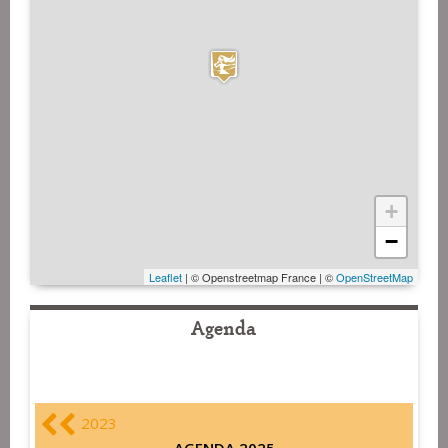
+
−
Leaflet
| © Openstreetmap France | ©
OpenStreetMap
Agenda
2023