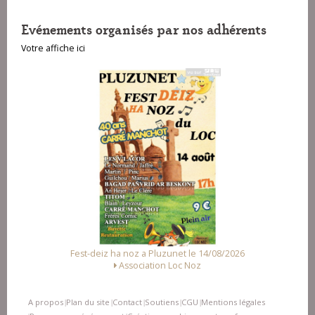
Evénements organisés par nos adhérents
Votre affiche ici
Fest-deiz ha noz a Pluzunet le 14/08/2026
Fest 
Association Loc Noz
Allian
A propos
Plan du site
Contact
Soutiens
CGU
Mentions légales
|
|
|
|
|