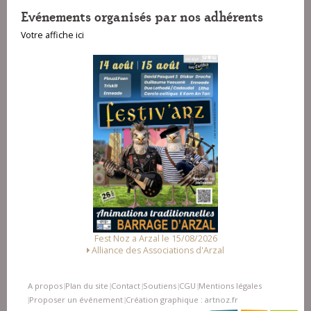
Evénements organisés par nos adhérents
Votre affiche ici
Fest Noz a Arzal le 15/08/2026
Alliance des Associations d'Arzal
A propos
Plan du site
Contact
Soutiens
CGU
Mentions légales
|
|
|
|
|
Proposer un événement
Création graphique : artnoz.fr
|
|