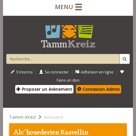
MENU
|
|
|
S'inscrire
Se connecter
Adhésion en ligne
Faire un don
Proposer un évènement
Connexion Admin
Tamm-Kreiz
Annuaire
Alc'houederien Kastellin