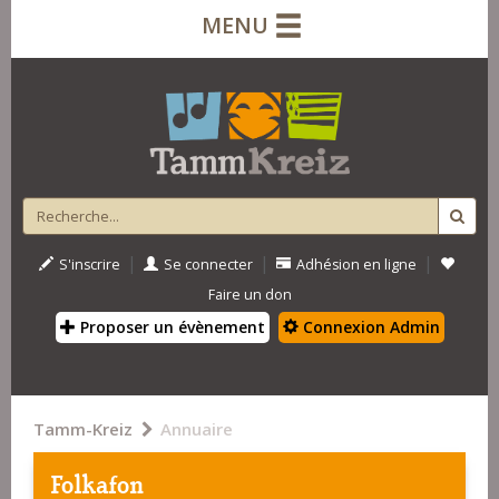
MENU
|
|
|
S'inscrire
Se connecter
Adhésion en ligne
Faire un don
Proposer un évènement
Connexion Admin
Tamm-Kreiz
Annuaire
Folkafon