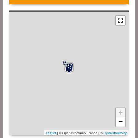
+
−
Leaflet
| © Openstreetmap France | ©
OpenStreetMap