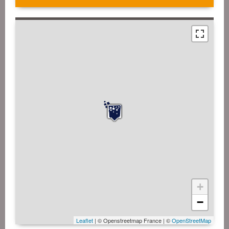
+
−
Leaflet
| © Openstreetmap France | ©
OpenStreetMap