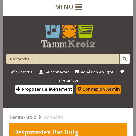
MENU
|
|
|
S'inscrire
Se connecter
Adhésion en ligne
Faire un don
Proposer un évènement
Connexion Admin
Tamm-Kreiz
Annuaire
Despunerien Bro Duig