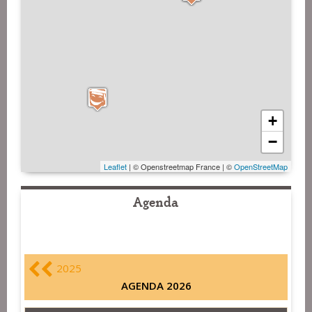
+
−
Leaflet
| © Openstreetmap France | ©
OpenStreetMap
Agenda
2025
AGENDA 2026