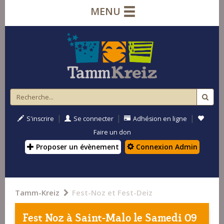
MENU
|
|
|
S'inscrire
Se connecter
Adhésion en ligne
Faire un don
Proposer un évènement
Connexion Admin
Tamm-Kreiz
Fest-Noz et Fest-Deiz
Fest Noz à
Saint-Malo
le Samedi 09