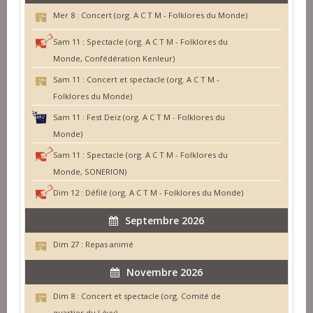
Mer 8 :
Concert (org. A C T M - Folklores du Monde)
Sam 11 :
Spectacle (org. A C T M - Folklores du
Monde, Confédération Kenleur)
Sam 11 :
Concert et spectacle (org. A C T M -
Folklores du Monde)
Sam 11 :
Fest Deiz (org. A C T M - Folklores du
Monde)
Sam 11 :
Spectacle (org. A C T M - Folklores du
Monde, SONERION)
Dim 12 :
Défilé (org. A C T M - Folklores du Monde)
Septembre 2026
Dim 27 :
Repas animé
Novembre 2026
Dim 8 :
Concert et spectacle (org. Comité de
quartier du Lévy)