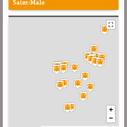
Saint-Malo
+
−