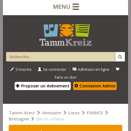
MENU
|
|
|
S'inscrire
Se connecter
Adhésion en ligne
Faire un don
Proposer un évènement
Connexion Admin
Tamm-Kreiz
Annuaire
Lieux
FRANCE
Bretagne
Ille-et-Vilaine