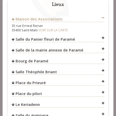
Lieux
Fest-Noz et Fest-Deiz
>
Groupes
18 rue Henri Barbot
http://www.ville-saint-malo.fr/
35400
Saint-Malo
Fest-Noz et Fest-Deiz
>
Organisateurs
FRANCE
Concerts
>
Groupes
Maison des Associations
0607231902
35 rue Ernest Renan
secretariat@quicengroigne.org
35400 Saint-Malo
VOIR SUR LA CARTE
Fest-Noz et Fest-Deiz
>
Groupes
Salle du Panier fleuri de Paramé
Salle de la mairie annexe de Paramé
VOIR SUR LA CARTE
Bourg de Paramé
VOIR SUR LA CARTE
Salle Théophile Briant
VOIR SUR LA CARTE
Place du Prieuré
VOIR SUR LA CARTE
Place du pilori
VOIR SUR LA CARTE
Le Keriadenn
VOIR SUR LA CARTE
Salle du gymnase
VOIR SUR LA CARTE