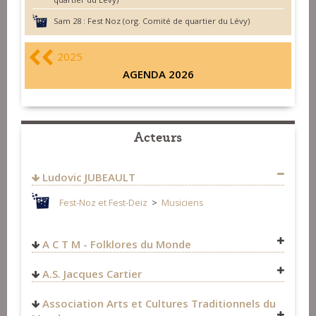
Sam 28 :
Fest Noz (org. Comité de quartier du Lévy)
2025
AGENDA 2026
Acteurs
Ludovic JUBEAULT
Fest-Noz et Fest-Deiz
>
Musiciens
A C T M - Folklores du Monde
Fest-Noz et Fest-Deiz
>
Organisateurs
A.S. Jacques Cartier
Fest-Noz et Fest-Deiz
>
Organisateurs
Association Arts et Cultures Traditionnels du
Concerts
>
Organisateurs