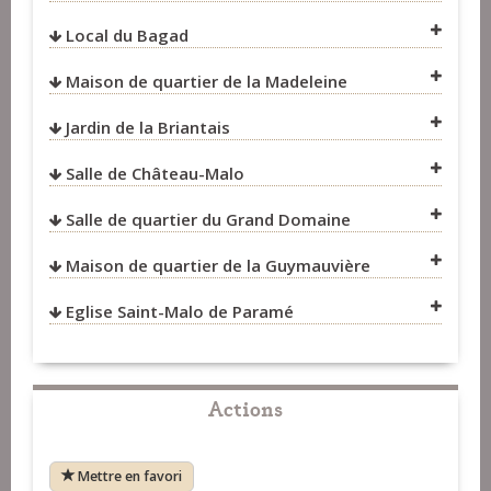
Local du Bagad
VOIR SUR LA CARTE
Maison de quartier de la Madeleine
VOIR SUR LA CARTE
VOIR SUR LA CARTE
Jardin de la Briantais
VOIR SUR LA CARTE
Salle de Château-Malo
VOIR SUR LA CARTE
Salle de quartier du Grand Domaine
VOIR SUR LA CARTE
Maison de quartier de la Guymauvière
VOIR SUR LA CARTE
Eglise Saint-Malo de Paramé
VOIR SUR LA CARTE
VOIR SUR LA CARTE
Actions
Mettre en favori