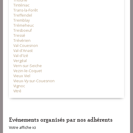
Thourie
Tinténiac
Trans-la-Forêt
Treffendel
Tremblay
Trémeheuc
Tresboeuf
Tressé
Trévérien
Val-Couesnon
Val-d'Anast
Val-d'Izé
Vergéal
Vern-sur-Seiche
Vezin-le-Coquet
Vieux Viel
Vieux-Vy-sur-Couesnon
Vignoc
Vitré
Evénements organisés par nos adhérents
Votre affiche ici