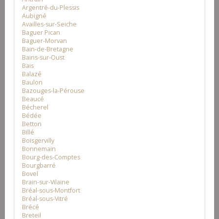
Argentré-du-Plessis
Aubigné
Availles-sur-Seiche
Baguer Pican
Baguer-Morvan
Bain-de-Bretagne
Bains-sur-Oust
Bais
Balazé
Baulon
Bazouges-la-Pérouse
Beaucé
Bécherel
Bédée
Betton
Billé
Boisgervilly
Bonnemain
Bourg-des-Comptes
Bourgbarré
Bovel
Brain-sur-Vilaine
Bréal-sous-Montfort
Bréal-sous-Vitré
Brécé
Breteil