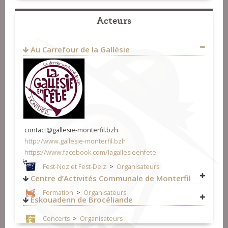
Acteurs
Au Carrefour de la Gallésie
contact@gallesie-monterfil.bzh
http://www.gallesie-monterfil.bzh
https://www.facebook.com/lagallesieenfete
Fest-Noz et Fest-Deiz
>
Organisateurs
Centre d’Activités Communale de Monterfil
Formation
>
Organisateurs
Fest-Noz et Fest-Deiz
>
Organisateurs
Eskouadenn de Brocéliande
Concerts
>
Organisateurs