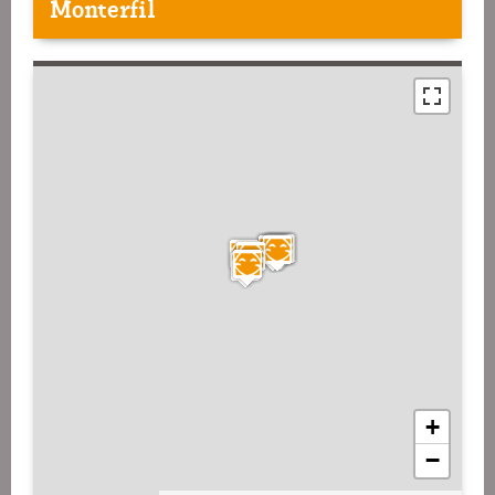
Monterfil
+
−