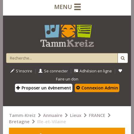
MENU
|
|
|
S'inscrire
Se connecter
Adhésion en ligne
Faire un don
Proposer un évènement
Connexion Admin
Tamm-Kreiz
Annuaire
Lieux
FRANCE
Bretagne
Ille-et-Vilaine