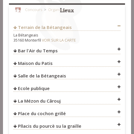
Lieux
Concours
>
Organisateurs
Terrain de la Bétangeais
Mairie de Monterfil
La Bétangeais
35160
Monterfil
35160 Monterfil
VOIR SUR LA CARTE
FRANCE
Bar l'Air du Temps
https://www.facebook.com/Eskouadenn.de.Broceliande/
Fest-Noz et Fest-Deiz
>
Organisateurs
Maison du Patis
Salle de la Bétangeais
VOIR SUR LA CARTE
Ecole publique
La Mézon du Cârouj
VOIR SUR LA CARTE
Place du cochon grillé
Pllacis du pourcè su la graïlle
VOIR SUR LA CARTE