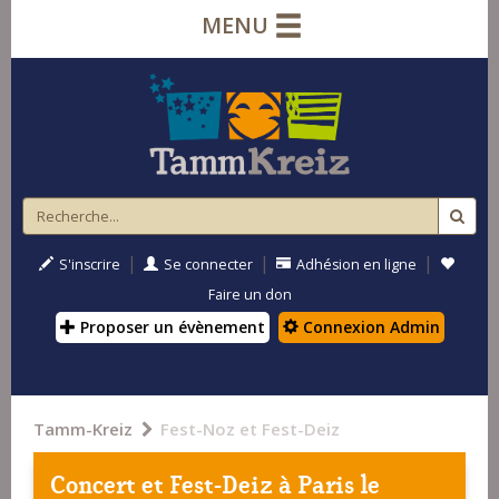
MENU
|
|
|
S'inscrire
Se connecter
Adhésion en ligne
Faire un don
Proposer un évènement
Connexion Admin
Tamm-Kreiz
Fest-Noz et Fest-Deiz
Concert et Fest-Deiz à
Paris
le