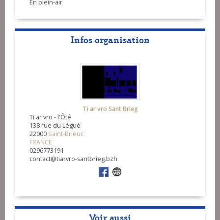
En plein-air
Infos organisation
Ti ar vro Sant Brieg
Ti ar vro - l'Ôté
138 rue du Légué
22000
Saint-Brieuc
FRANCE
0296773191
contact@tiarvro-santbrieg.bzh
Voir aussi