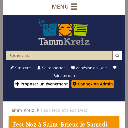
MENU
|
|
|
S'inscrire
Se connecter
Adhésion en ligne
Faire un don
Proposer un évènement
Connexion Admin
Tamm-Kreiz
Fest-Noz et Fest-Deiz
Fest Noz à
Saint-Brieuc
le Samedi